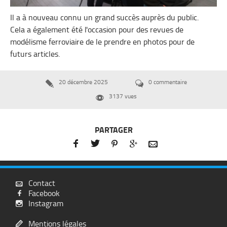
Il a à nouveau connu un grand succès auprès du public.
Cela a également été l'occasion pour des revues de
modélisme ferroviaire de le prendre en photos pour de
futurs articles.
20 décembre 2025
0 commentaire


3137 vues

PARTAGER





Contact

Facebook

Instagram

Mentions légales
