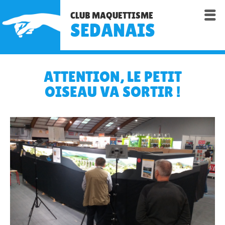

CLUB MAQUETTISME
SEDANAIS
ATTENTION, LE PETIT
OISEAU VA SORTIR !